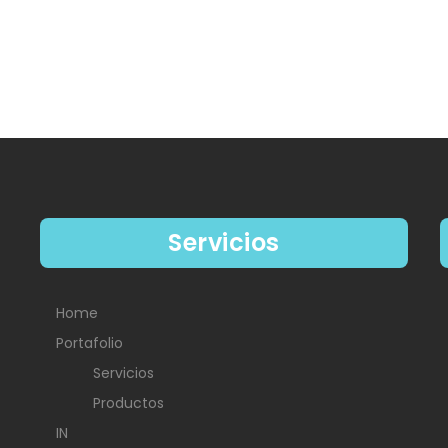
Servicios
Home
Portafolio
Servicios
Productos
IN