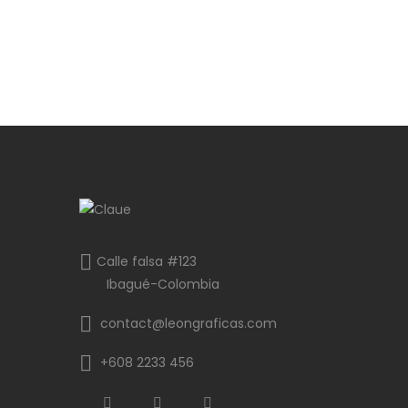
Calle falsa #123
Ibagué-Colombia
contact@leongraficas.com
+608 2233 456