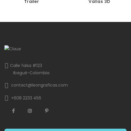
Trailer
Vallas 3D
Calle falsa #123
Ibagué-Colombia
contact@leongraficas.com
+608 2233 456