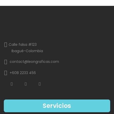
Calle falsa #123
Ibagué-Colombia
contact@leongraficas.com
+608 2233 456
Servicios