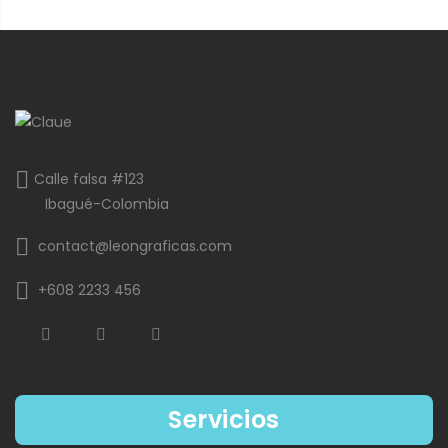
Calle falsa #123
Ibagué-Colombia
contact@leongraficas.com
+608 2233 456
Servicios